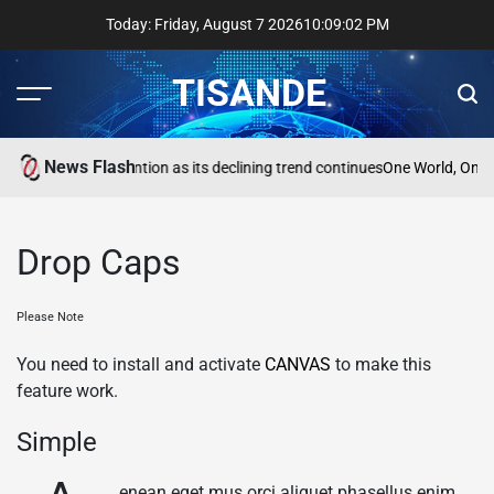
Skip
Today: Friday, August 7 2026
10
:
09
:
03
PM
to
content
TISANDE
Menu
Sear
News Flash
Reading needs attention as its declining trend continues
One World, One 
Drop Caps
Please Note
You need to install and activate
CANVAS
to make this
feature work.
Simple
enean eget mus orci aliquet phasellus enim.