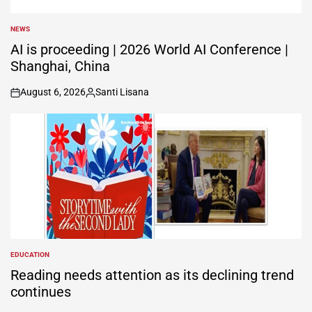
NEWS
POSTED
IN
AI is proceeding | 2026 World AI Conference |
Shanghai, China
August 6, 2026
Santi Lisana
on
Posted
by
EDUCATION
POSTED
IN
Reading needs attention as its declining trend
continues