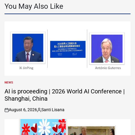
You May Also Like
NEWS
POSTED
IN
AI is proceeding | 2026 World AI Conference |
Shanghai, China
August 6, 2026
Santi Lisana
on
Posted
by