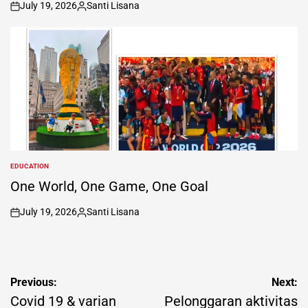
July 19, 2026
Santi Lisana
on
Posted
by
EDUCATION
POSTED
IN
One World, One Game, One Goal
July 19, 2026
Santi Lisana
on
Posted
by
Post
Previous:
Next:
navigation
Covid 19 & varian
Pelonggaran aktivitas