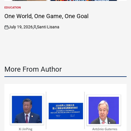
EDUCATION
POSTED
IN
One World, One Game, One Goal
July 19, 2026
Santi Lisana
on
Posted
by
More From Author