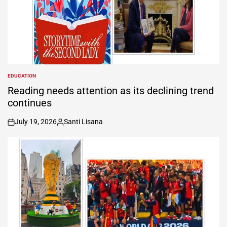
EDUCATION
POSTED
IN
Reading needs attention as its declining trend
continues
July 19, 2026
Santi Lisana
on
Posted
by