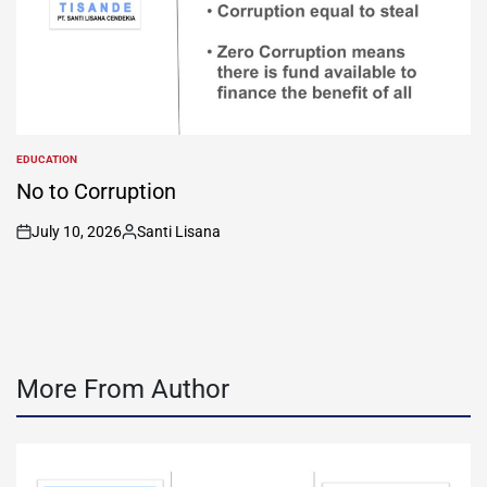
EDUCATION
POSTED
IN
No to Corruption
July 10, 2026
Santi Lisana
on
Posted
by
More From Author