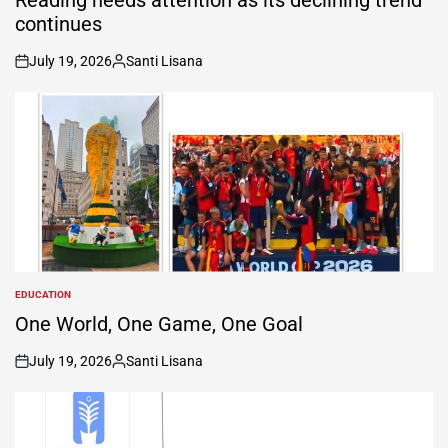
continues
July 19, 2026
Santi Lisana
on
Posted
by
EDUCATION
POSTED
IN
One World, One Game, One Goal
July 19, 2026
Santi Lisana
on
Posted
by