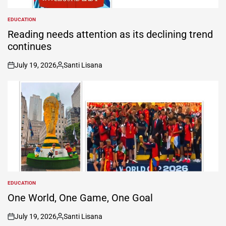
EDUCATION
POSTED
IN
Reading needs attention as its declining trend
continues
July 19, 2026
Santi Lisana
on
Posted
by
EDUCATION
POSTED
IN
One World, One Game, One Goal
July 19, 2026
Santi Lisana
on
Posted