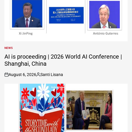
NEWS
POSTED
IN
AI is proceeding | 2026 World AI Conference |
Shanghai, China
August 6, 2026
Santi Lisana
on
Posted
by