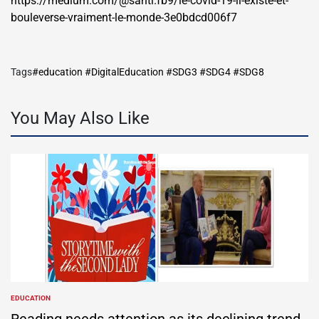
https://medium.com/@santi.fb9/le-covid-19-il-existe-et-
bouleverse-vraiment-le-monde-3e0bdcd006f7
Tags
#education #DigitalEducation #SDG3 #SDG4 #SDG8
You May Also Like
EDUCATION
POSTED
IN
Reading needs attention as its declining trend