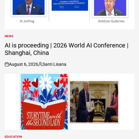
NEWS
POSTED
IN
AI is proceeding | 2026 World AI Conference |
Shanghai, China
August 6, 2026
Santi Lisana
on
Posted
by
EDUCATION
POSTED