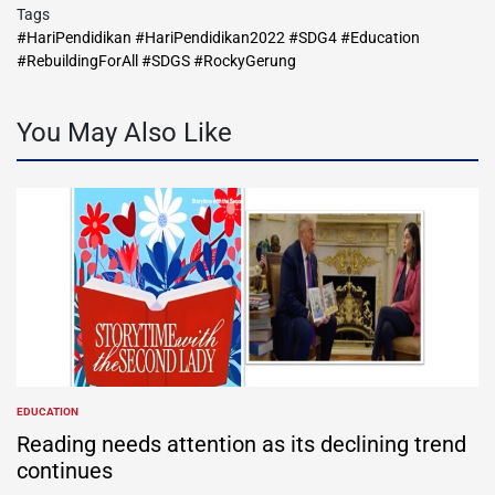
Tags
#HariPendidikan #HariPendidikan2022 #SDG4 #Education
#RebuildingForAll #SDGS #RockyGerung
You May Also Like
EDUCATION
POSTED
IN
Reading needs attention as its declining trend
continues