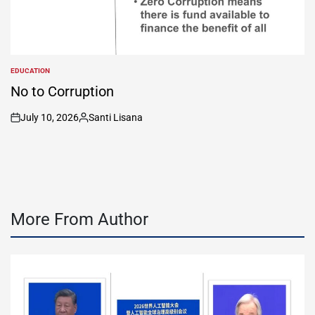
EDUCATION
POSTED
IN
No to Corruption
July 10, 2026
Santi Lisana
on
Posted
by
More From Author