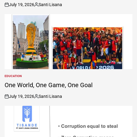
July 19, 2026
Santi Lisana
on
Posted
by
EDUCATION
POSTED
IN
One World, One Game, One Goal
July 19, 2026
Santi Lisana
on
Posted
by