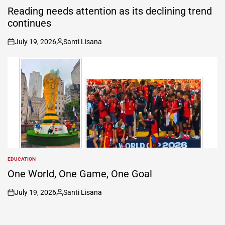
IN
Reading needs attention as its declining trend
continues
July 19, 2026
Santi Lisana
on
Posted
by
EDUCATION
POSTED
IN
One World, One Game, One Goal
July 19, 2026
Santi Lisana
on
Posted
by